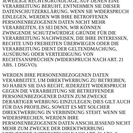
JEWEILIGE RECHTSGRUNDLAGE, AUF DENEN EINE
VERARBEITUNG BERUHT, ENTNEHMEN SIE DIESER
DATENSCHUTZERKLÄRUNG. WENN SIE WIDERSPRUCH
EINLEGEN, WERDEN WIR IHRE BETROFFENEN
PERSONENBEZOGENEN DATEN NICHT MEHR
VERARBEITEN, ES SEI DENN, WIR KÖNNEN
ZWINGENDE SCHUTZWÜRDIGE GRÜNDE FÜR DIE
VERARBEITUNG NACHWEISEN, DIE IHRE INTERESSEN,
RECHTE UND FREIHEITEN ÜBERWIEGEN ODER DIE
VERARBEITUNG DIENT DER GELTENDMACHUNG,
AUSÜBUNG ODER VERTEIDIGUNG VON
RECHTSANSPRÜCHEN (WIDERSPRUCH NACH ART. 21
ABS. 1 DSGVO).
WERDEN IHRE PERSONENBEZOGENEN DATEN
VERARBEITET, UM DIREKTWERBUNG ZU BETREIBEN,
SO HABEN SIE DAS RECHT, JEDERZEIT WIDERSPRUCH
GEGEN DIE VERARBEITUNG SIE BETREFFENDER
PERSONENBEZOGENER DATEN ZUM ZWECKE
DERARTIGER WERBUNG EINZULEGEN; DIES GILT AUCH
FÜR DAS PROFILING, SOWEIT ES MIT SOLCHER
DIREKTWERBUNG IN VERBINDUNG STEHT. WENN SIE
WIDERSPRECHEN, WERDEN IHRE
PERSONENBEZOGENEN DATEN ANSCHLIESSEND NICHT
MEHR ZUM ZWECKE DER DIREKTWERBUNG