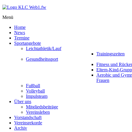
Menü
Home
News
Termine
Sportangebote
Leichtathletik/Lauf
Trainingszeiten
Gesundheitssport
Fitness und Rücke
Eltern-Kind-Grupp
Aerobic und Gymna
Frauen
Fußball
Volleyball
Impulsteam
Über uns
Mitgliedsbeiträge
Vereinsleben
Vorstandschaft
Vereinsrekorde
Archiv