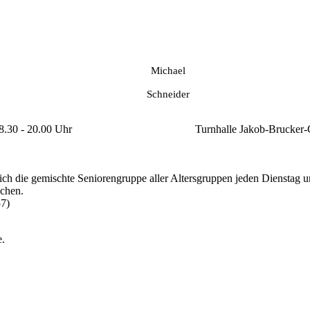
Michael
Schneider
8.30 - 20.00 Uhr
Turnhalle Jakob-Brucke
 sich die gemischte Seniorengruppe aller Altersgruppen jeden Diensta
achen.
57)
e.