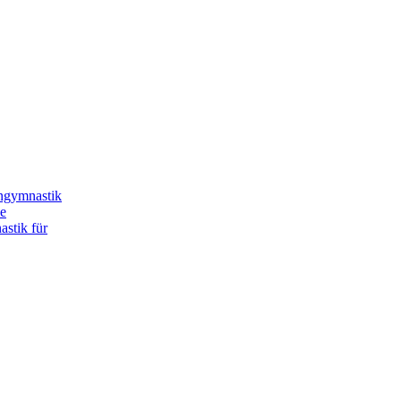
ngymnastik
e
stik für