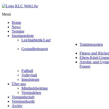
Menü
Home
News
Termine
Sportangebote
Leichtathletik/Lauf
Trainingszeiten
Gesundheitssport
Fitness und Rücke
Eltern-Kind-Grupp
Aerobic und Gymna
Frauen
Fußball
Volleyball
Impulsteam
Über uns
Mitgliedsbeiträge
Vereinsleben
Vorstandschaft
Vereinsrekorde
Archiv